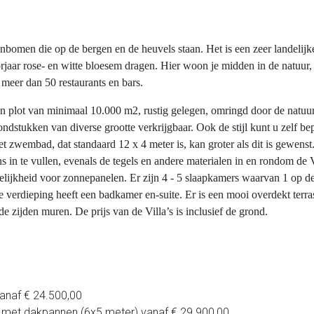
nbomen die op de bergen en de heuvels staan. Het is een zeer landelij
aar rose- en witte bloesem dragen. Hier woon je midden in de natuur, t
e meer dan 50 restaurants en bars.
 een plot van minimaal 10.000 m2, rustig gelegen, omringd door de natu
ndstukken van diverse grootte verkrijgbaar. Ook de stijl kunt u zelf be
t zwembad, dat standaard 12 x 4 meter is, kan groter als dit is gewens
 in te vullen, evenals de tegels en andere materialen in en rondom de V
gelijkheid voor zonnepanelen. Er zijn 4 - 5 slaapkamers waarvan 1 op
verdieping heeft een badkamer en-suite. Er is een mooi overdekt terra
 zijden muren. De prijs van de Villa’s is inclusief de grond.
anaf € 24.500,00
k met dakpannen (6x5 meter) vanaf € 29.900,00