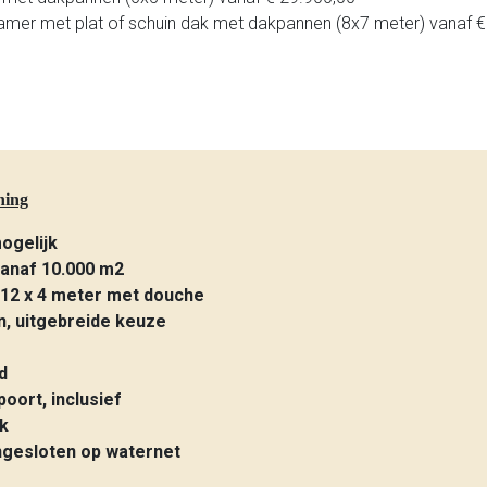
mer met plat of schuin dak met dakpannen (8x7 meter) vanaf €
ning
ogelijk
vanaf 10.000 m2
12 x 4 meter met douche
n, uitgebreide keuze
d
oort, inclusief
nk
ngesloten op waternet