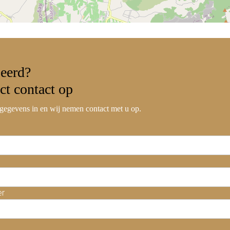
seerd?
ct contact
op
gegevens in en wij nemen contact met u op.
er