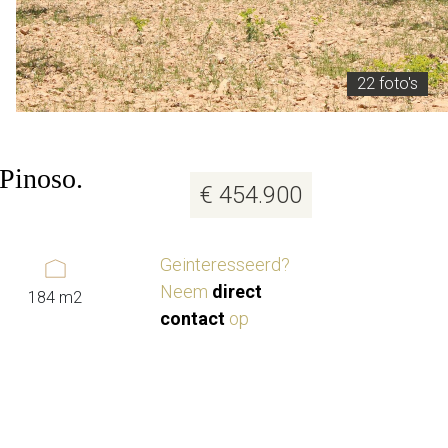
22 foto's
 Pinoso.
€ 454.900
Geinteresseerd?
Neem
direct
184 m2
contact
op