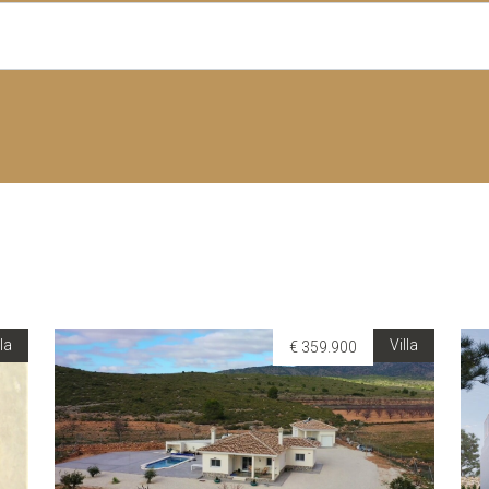
lla
Villa
€ 359.900