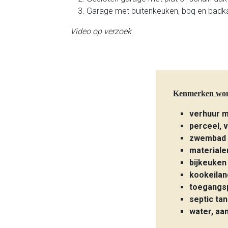
Garage met buitenkeuken, bbq en badka
Video op verzoek
Kenmerken wo
verhuur m
perceel, 
zwembad 
materiale
bijkeuken
kookeilan
toegangsp
septic ta
water, aa