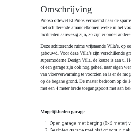
Omschrijving
Pinoso oftewel El Pinos vernoemd naar de sparre
met schitterende amandelbomen welke in het voorj
faciliteiten aanwezig zijn, zo zijn er onder ander
Deze schitterende ruime vrijstaande Villa’s, op
gebouwd. Voor deze Villa’s zijn verschillende gro
supermoderne Design Villa, de keuze is aan u. He
of een garage zijn ook nog geheel naar eigen wens
van vloerverwarming te voorzien en is er de mo
op de begane grond. De master bedroom op de 1e 
met een 4 meter brede toegangspoort met aan beide
Mogelijkheden garage
Open garage met berging (8x6 meter) v
Gesloten garage met plat of schuin da