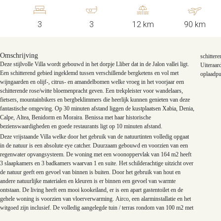
3
3
12 km
90 km
Omschrijving
schitter
Deze stijlvolle Villa wordt gebouwd in het dorpje Lliber dat in de Jalon vallei ligt.
Uiteraar
Een schitterend gebied ingeklemd tussen verschillende bergketens en vol met
oplaadpu
wijngaarden en olijf-, citrus- en amandelbomen welke vroeg in het voorjaar een
schitterende rose/witte bloemenpracht geven. Een trekpleister voor wandelaars,
fietsers, mountainbikers en bergbeklimmers die heerlijk kunnen genieten van deze
fantastische omgeving. Op 30 minuten afstand liggen de kustplaatsen Xabia, Denia,
Calpe, Altea, Benidorm en Moraira. Benissa met haar historische
bezienswaardigheden en goede restaurants ligt op 10 minuten afstand.
Deze vrijstaande Villa welke door het gebruik van de natuurtinten volledig opgaat
K
in de natuur is een absolute eye catcher. Duurzaam gebouwd en voorzien van een
regenwater opvangsysteem. De woning met een woonoppervlak van 164 m2 heeft
3 slaapkamers en 3 badkamers waarvan 1 en suite. Het schilderachtige uitzicht over
de natuur geeft een gevoel van binnen is buiten. Door het gebruik van hout en
andere natuurlijke materialen en kleuren is er binnen een gevoel van warmte
ontstaan. De living heeft een mooi kookeiland, er is een apart gastentoilet en de
gehele woning is voorzien van vloerverwarming. Airco, een alarminstallatie en het
witgoed zijn inclusief. De volledig aangelegde tuin / terras rondom van 100 m2 met