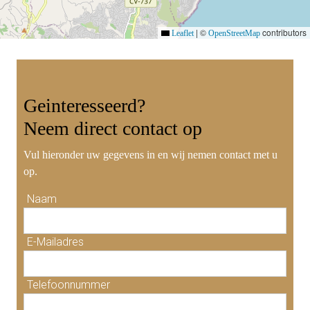
|
©
contributors
Leaflet
OpenStreetMap
Geinteresseerd?
Neem
direct contact
op
Vul hieronder uw gegevens in en wij nemen contact met u
op.
Naam
E-Mailadres
Telefoonnummer