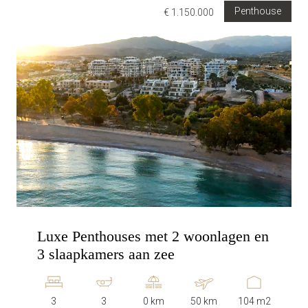
Penthouse
€ 1.150.000
Luxe Penthouses met 2 woonlagen en
3 slaapkamers aan zee
3
3
0 km
50 km
104 m2