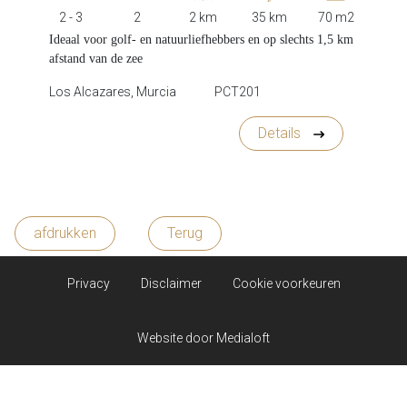
2 - 3
2
2 km
35 km
70 m2
Ideaal voor golf- en natuurliefhebbers en op slechts 1,5 km
afstand van de zee
Los Alcazares, Murcia
PCT201
Details
afdrukken
Terug
Privacy
Disclaimer
Cookie voorkeuren
Website door
Medialoft