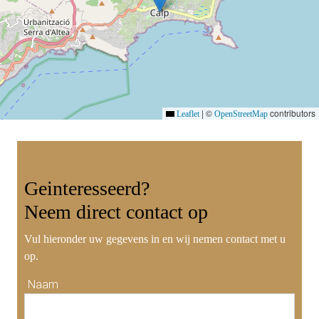
|
©
contributors
Leaflet
OpenStreetMap
Geinteresseerd?
Neem
direct contact
op
Vul hieronder uw gegevens in en wij nemen contact met u
op.
Naam