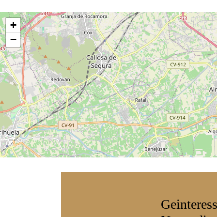
+
−
Geinteres