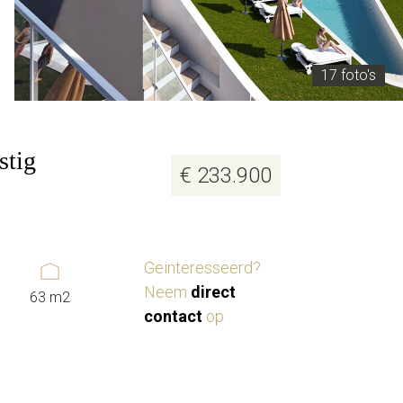
17 foto's
stig
€ 233.900
Geinteresseerd?
Neem
direct
63 m2
contact
op