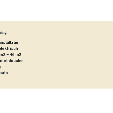
ning
installatie
elektrisch
 m2 – 46 m2
met douche
g
aats