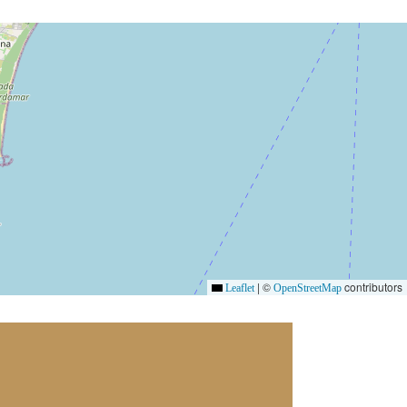
|
©
contributors
Leaflet
OpenStreetMap