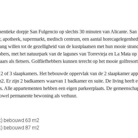
tieke dorpje San Fulgencio op slechts 30 minuten van Alicante. San Fu
er, apotheek, supermarkt, medisch centrum, een aantal horecagelegenhe
gang willen tot de gezelligheid van de kustplaatsen met hun mooie stra
ebbers, met het natuurpark van de lagunes van Torrevieja en La Mata op 
ars als fietsers. Golfliefhebbers kunnen terecht op het mooie golfreso
2 of 3 slaapkamers. Het bebouwde oppervlak van de 2 slaapkamer appa
2. Er zijn 2 badkamers waarvan 1 badkamer en suite. De living heeft e
tgras. Alle appartementen hebben een eigen parkeerplaats. De gemeensch
owel permanente bewoning als verhuur.
(kk) bebouwd 63 m2
kk) bebouwd 87 m2