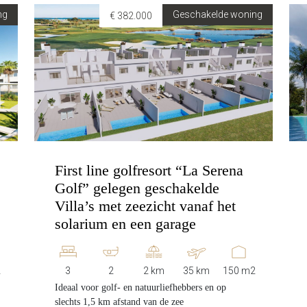
ng
Geschakelde woning
€ 382.000
First line golfresort “La Serena
Golf” gelegen geschakelde
Villa’s met zeezicht vanaf het
solarium en een garage
2
3
2
2 km
35 km
150 m2
Ideaal voor golf- en natuurliefhebbers en op
slechts 1,5 km afstand van de zee