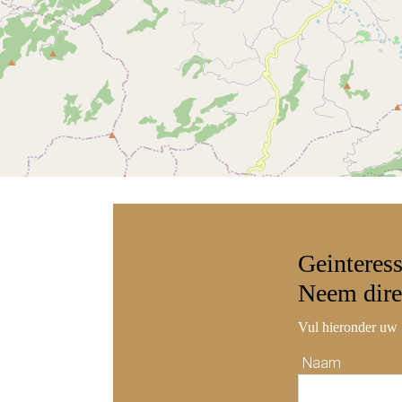
Geinteres
Neem
dire
Vul hieronder uw 
Naam