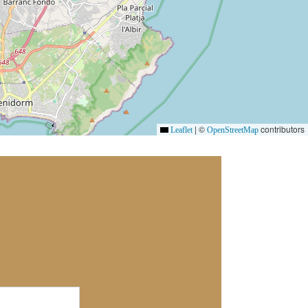
|
©
contributors
Leaflet
OpenStreetMap