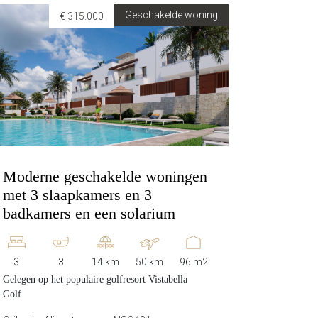
Geschakelde woning
€ 315.000
Moderne geschakelde woningen
met 3 slaapkamers en 3
badkamers en een solarium
3
3
14 km
50 km
96 m2
Gelegen op het populaire golfresort Vistabella
Golf