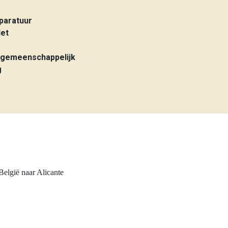
paratuur
let
gemeenschappelijk
g
elgië naar Alicante