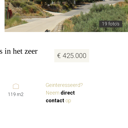
19 foto's
 in het zeer
€ 425.000
Geinteresseerd?
Neem
direct
119 m2
contact
op