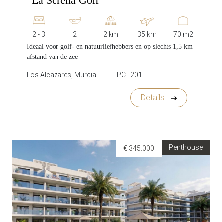
“La Serena Golf”
2 - 3
2
2 km
35 km
70 m2
Ideaal voor golf- en natuurliefhebbers en op slechts 1,5 km
afstand van de zee
Los Alcazares, Murcia
PCT201
Details
Penthouse
€ 345.000