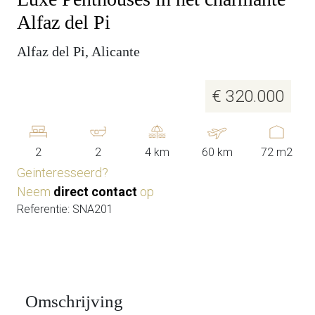
Alfaz del Pi
Alfaz del Pi, Alicante
€ 320.000
2
2
4 km
60 km
72 m2
Geinteresseerd?
Neem
direct contact
op
Referentie: SNA201
Omschrijving