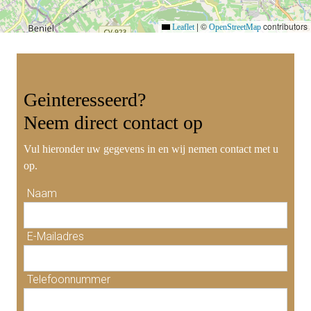
|
©
contributors
Leaflet
OpenStreetMap
Geinteresseerd?
Neem
direct contact
op
Vul hieronder uw gegevens in en wij nemen contact met u
op.
Naam
E-Mailadres
Telefoonnummer