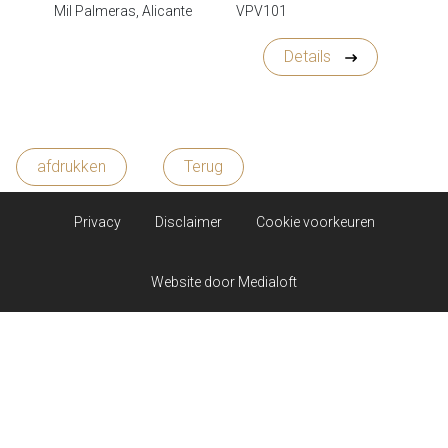
Mil Palmeras, Alicante
VPV101
Details
afdrukken
Terug
Privacy
Disclaimer
Cookie voorkeuren
Website door
Medialoft