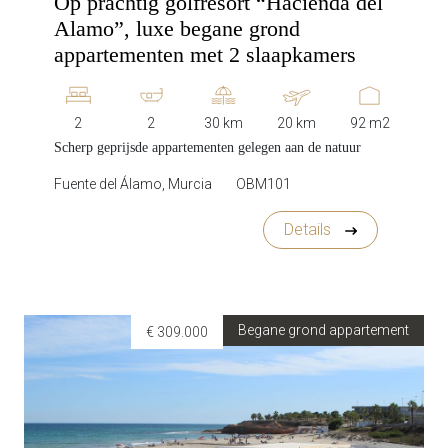
Op prachtig golfresort “Hacienda del
Alamo”, luxe begane grond
appartementen met 2 slaapkamers
2
2
30 km
20 km
92 m2
Scherp geprijsde appartementen gelegen aan de natuur
Fuente del Álamo, Murcia
OBM101
Details
Begane grond appartement
€ 309.000