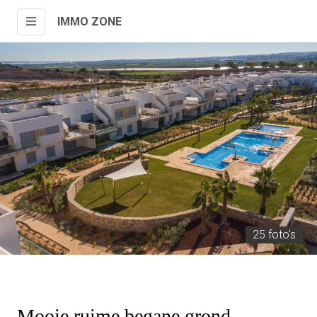
IMMO ZONE
25 foto's
Mooie ruime begane grond