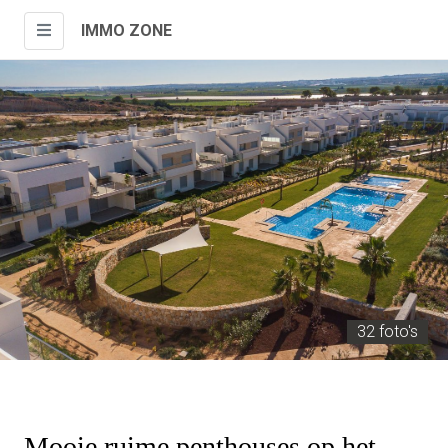
IMMO ZONE
32 foto's
Mooie ruime penthouses op het