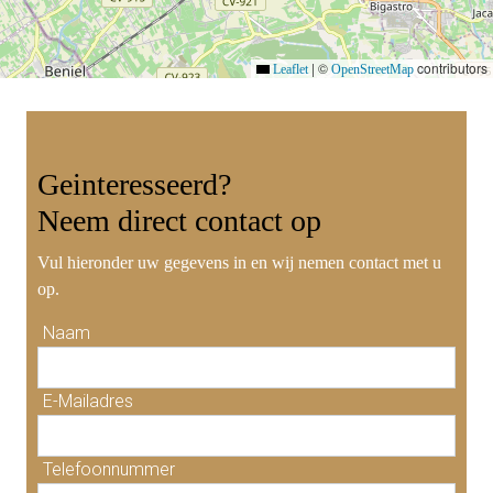
|
©
contributors
Leaflet
OpenStreetMap
Geinteresseerd?
Neem
direct contact
op
Vul hieronder uw gegevens in en wij nemen contact met u
op.
Naam
E-Mailadres
Telefoonnummer