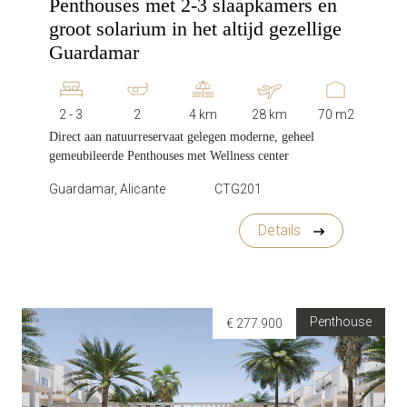
Penthouses met 2-3 slaapkamers en
groot solarium in het altijd gezellige
Guardamar
2 - 3
2
4 km
28 km
70 m2
Direct aan natuurreservaat gelegen moderne, geheel
gemeubileerde Penthouses met Wellness center
Guardamar, Alicante
CTG201
Details
Penthouse
€ 277.900