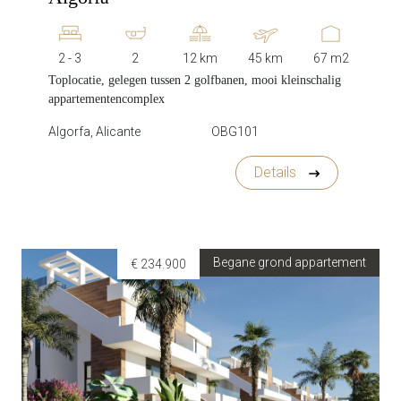
2 - 3
2
12 km
45 km
67 m2
Toplocatie, gelegen tussen 2 golfbanen, mooi kleinschalig
appartementencomplex
Algorfa, Alicante
OBG101
Details
Begane grond appartement
€ 234.900