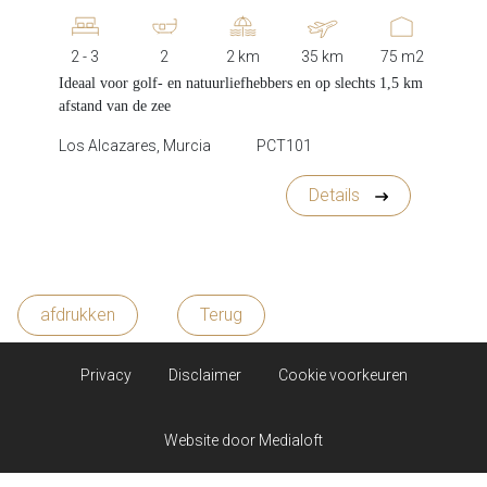
2 - 3
2
2 km
35 km
75 m2
Ideaal voor golf- en natuurliefhebbers en op slechts 1,5 km
afstand van de zee
Los Alcazares, Murcia
PCT101
Details
afdrukken
Terug
Privacy
Disclaimer
Cookie voorkeuren
Website door
Medialoft