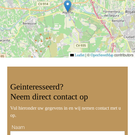
|
©
contributors
Leaflet
OpenStreetMap
Geinteresseerd?
Neem
direct contact
op
Vul hieronder uw gegevens in en wij nemen contact met u
op.
Naam