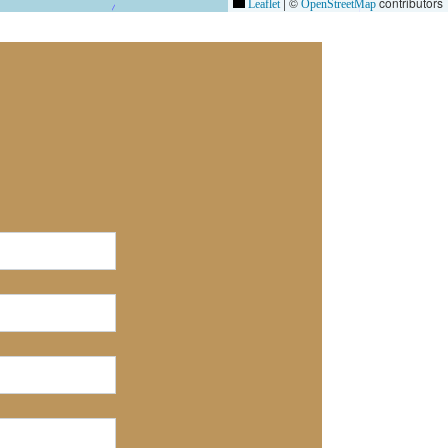
|
©
contributors
Leaflet
OpenStreetMap