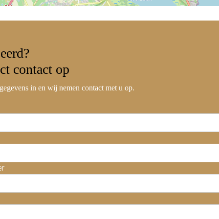
seerd?
ct contact
op
gegevens in en wij nemen contact met u op.
er