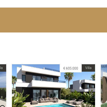
lla
Villa
€ 605.000