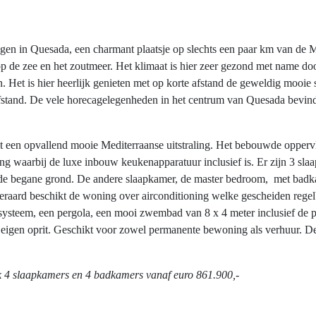
pingen in Quesada, een charmant plaatsje op slechts een paar km van de
 op de zee en het zoutmeer. Het klimaat is hier zeer gezond met name 
n. Het is hier heerlijk genieten met op korte afstand de geweldig mooi
stand. De vele horecagelegenheden in het centrum van Quesada bevinde
t een opvallend mooie Mediterraanse uitstraling. Het bebouwde opperv
ing waarbij de luxe inbouw keukenapparatuur inclusief is. Er zijn 3 s
de begane grond. De andere slaapkamer, de master bedroom, met badkam
eraard beschikt de woning over airconditioning welke gescheiden regelb
tiesysteem, een pergola, een mooi zwembad van 8 x 4 meter inclusief de
n eigen oprit. Geschikt voor zowel permanente bewoning als verhuur. 
 4 slaapkamers en 4 badkamers vanaf euro 861.900,-