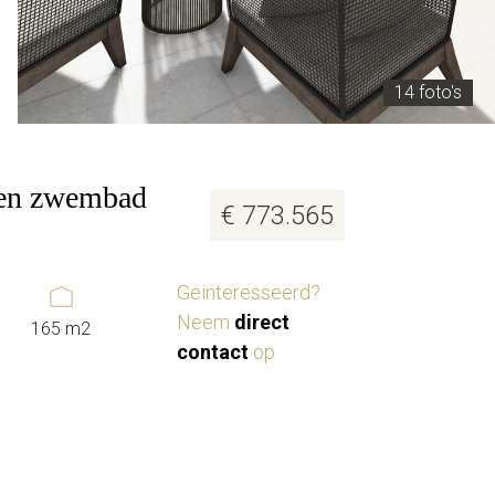
14 foto's
 een zwembad
€ 773.565
Geinteresseerd?
Neem
direct
165 m2
contact
op