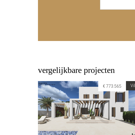
vergelijkbare projecten
Vi
€ 773.565