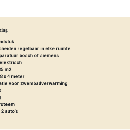
ning
ndstuk
cheiden regelbaar in elke ruimte
paratuur bosch of siemens
 elektrisch
35 m2
8 x 4 meter
latie voor zwembadverwarming
s
g
systeem
 2 auto's