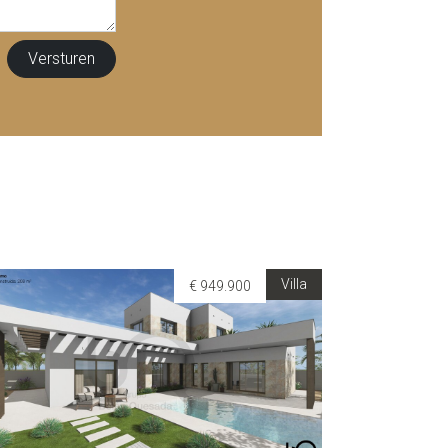
Villa
€ 949.900