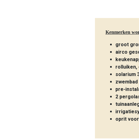
Kenmerken wo
groot gro
airco ges
keukenap
rolluiken,
solarium 
zwembad 
pre-insta
2 pergola
tuinaanle
irrigatie
oprit voor