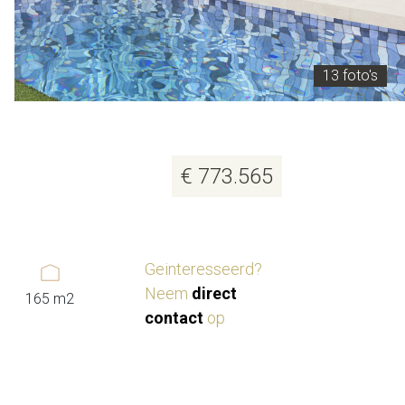
13 foto's
€ 773.565
Geinteresseerd?
Neem
direct
165 m2
contact
op