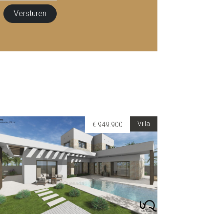
Villa
€ 949.900