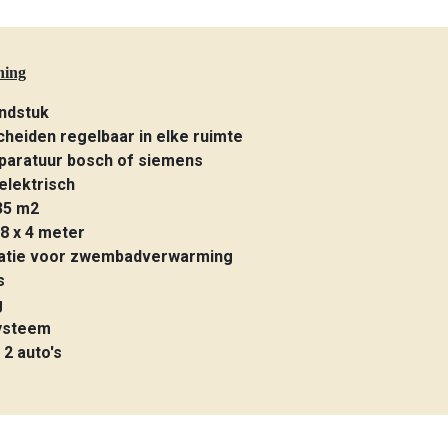
ning
ndstuk
cheiden regelbaar in elke ruimte
paratuur bosch of siemens
 elektrisch
35 m2
8 x 4 meter
latie voor zwembadverwarming
s
g
systeem
 2 auto's