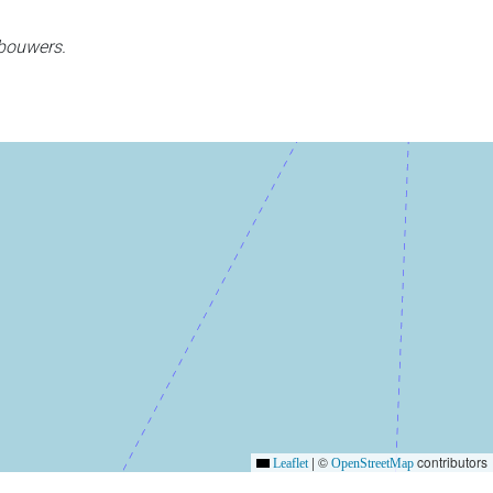
 bouwers.
|
©
contributors
Leaflet
OpenStreetMap