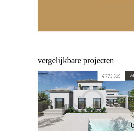
vergelijkbare projecten
Vi
€ 773.565