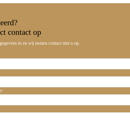
seerd?
ct contact
op
gegevens in en wij nemen contact met u op.
er