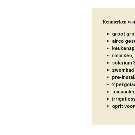
Kenmerken wo
groot gro
airco ges
keukenap
rolluiken,
solarium 
zwembad 
pre-insta
2 pergola
tuinaanle
irrigatie
oprit voor