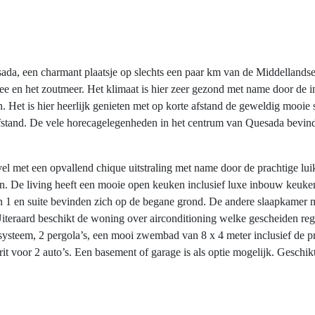
uesada, een charmant plaatsje op slechts een paar km van de Middelland
 zee en het zoutmeer. Het klimaat is hier zeer gezond met name door d
n. Het is hier heerlijk genieten met op korte afstand de geweldig mooi
stand. De vele horecagelegenheden in het centrum van Quesada bevinde
vel met een opvallend chique uitstraling met name door de prachtige lu
n. De living heeft een mooie open keuken inclusief luxe inbouw keuken
1 en suite bevinden zich op de begane grond. De andere slaapkamer me
 Uiteraard beschikt de woning over airconditioning welke gescheiden reg
iesysteem, 2 pergola’s, een mooi zwembad van 8 x 4 meter inclusief de
rit voor 2 auto’s. Een basement of garage is als optie mogelijk. Gesch