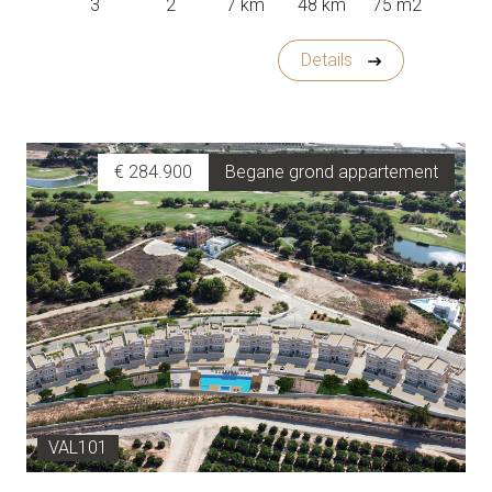
3
2
7 km
48 km
75 m2
Details
€ 284.900
Begane grond appartement
VAL101