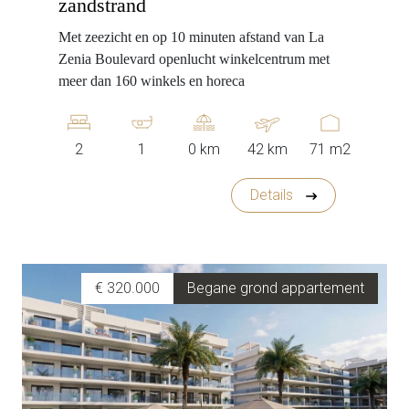
zandstrand
Met zeezicht en op 10 minuten afstand van La
Zenia Boulevard openlucht winkelcentrum met
meer dan 160 winkels en horeca
2
1
0 km
42 km
71 m2
Details
€ 320.000
Begane grond appartement