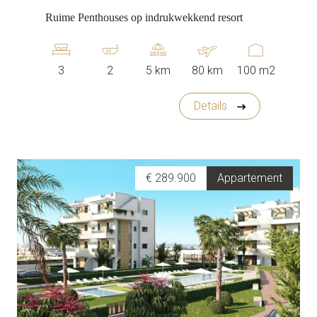
Ruime Penthouses op indrukwekkend resort
3
2
5 km
80 km
100 m2
Details
€ 289.900
Appartement