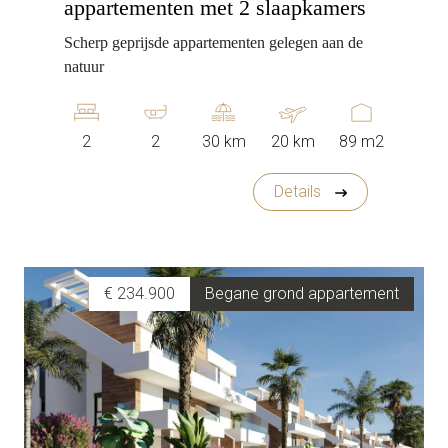
appartementen met 2 slaapkamers
Scherp geprijsde appartementen gelegen aan de
natuur
2
2
30 km
20 km
89 m2
Details
€ 234.900
Begane grond appartement