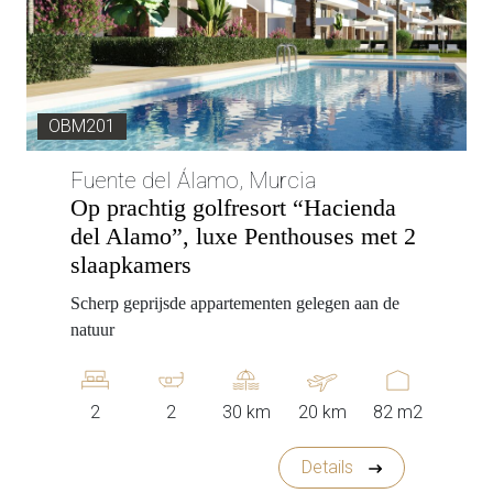
OBM201
Fuente del Álamo, Murcia
Op prachtig golfresort “Hacienda
del Alamo”, luxe Penthouses met 2
slaapkamers
Scherp geprijsde appartementen gelegen aan de
natuur
2
2
30 km
20 km
82 m2
Details