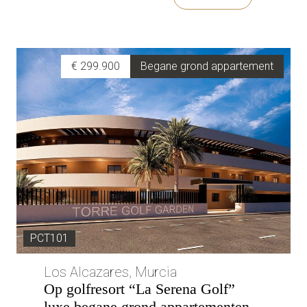
€ 299.900
Begane grond appartement
PCT101
Los Alcazares, Murcia
Op golfresort “La Serena Golf”
luxe begane grond appartementen