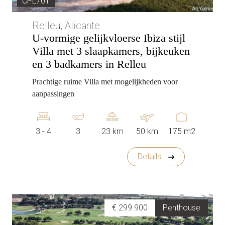
CPL701
Relleu, Alicante
U-vormige gelijkvloerse Ibiza stijl
Villa met 3 slaapkamers, bijkeuken
en 3 badkamers in Relleu
Prachtige ruime Villa met mogelijkheden voor
aanpassingen
3 - 4
3
23 km
50 km
175 m2
Details
€ 299.900
Penthouse