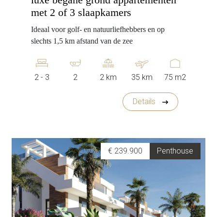
met 2 of 3 slaapkamers
Ideaal voor golf- en natuurliefhebbers en op
slechts 1,5 km afstand van de zee
2 - 3
2
2 km
35 km
75 m2
Details
€ 239.900
Penthouse