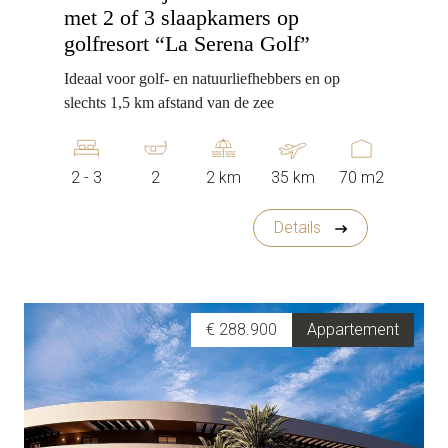
met 2 of 3 slaapkamers op
golfresort “La Serena Golf”
Ideaal voor golf- en natuurliefhebbers en op
slechts 1,5 km afstand van de zee
2 - 3
2
2 km
35 km
70 m2
Details
€ 288.900
Appartement