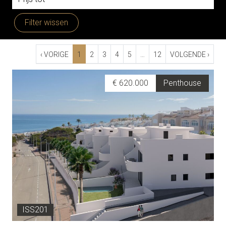
Filter wissen
‹ VORIGE
1
2
3
4
5
…
12
VOLGENDE ›
€ 620.000
Penthouse
ISS201